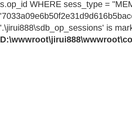
s.op_id WHERE sess_type = "ME
'7033a09e6b50f2e31d9d616b5bacdf
'.\jirui888\sdb_op_sessions' is ma
D:\wwwroot\jirui888\wwwroot\c