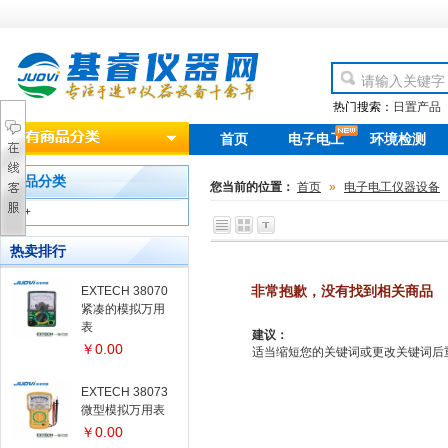
热门搜索：
日置产品
首页
电子电工
环境检测
new
产品分类
您当前的位置：
首页
»
电子电工仪器设备
+
热卖排行
非常抱歉，没有找到相关商品
EXTECH 38070
紧凑的模拟万用
表
建议：
￥0.00
适当缩短您的关键词或更改关键词后重新搜
EXTECH 38073
微型模拟万用表
￥0.00