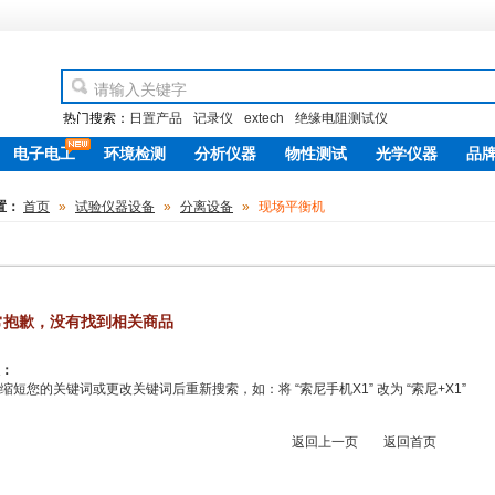
热门搜索：
日置产品
记录仪
extech
绝缘电阻测试仪
电子电工
环境检测
分析仪器
物性测试
光学仪器
品
new
置：
首页
»
试验仪器设备
»
分离设备
»
现场平衡机
常抱歉，没有找到相关商品
：
缩短您的关键词或更改关键词后重新搜索，如：将 “索尼手机X1” 改为 “索尼+X1”
返回上一页
返回首页