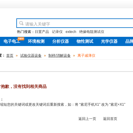
热门搜索：
日置产品
记录仪
extech
绝缘电阻测试仪
电子电工
环境检测
分析仪器
物性测试
光学仪器
品
new
置：
首页
»
试验仪器设备
»
制样/消解设备
»
离子减薄仪
常抱歉，没有找到相关商品
：
缩短您的关键词或更改关键词后重新搜索，如：将 “索尼手机X1” 改为 “索尼+X1”
返回上一页
返回首页