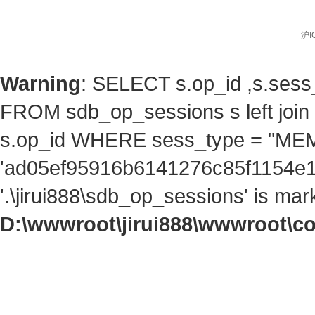
沪I
Warning
: SELECT s.op_id ,s.ses
FROM sdb_op_sessions s left jo
s.op_id WHERE sess_type = "ME
'ad05ef95916b6141276c85f1154e1b
'.\jirui888\sdb_op_sessions' is ma
D:\wwwroot\jirui888\wwwroot\c