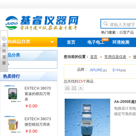
热门搜索：
日置产品
首页
电子电工
环境检测
new
产品分类
您当前的位置：
首页
»
常用仪器仪表
»
+
品牌：
APURE
E+H
(1)
(14)
热卖排行
总共找到
15
个商品
EXTECH 38070
紧凑的模拟万用
表
Ak-2000
￥0.00
电路设计充电
稳定可靠的器
EXTECH 38073
微型模拟万用表
￥0.00