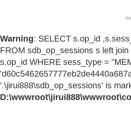
沪I
Warning
: SELECT s.op_id ,s.ses
FROM sdb_op_sessions s left jo
s.op_id WHERE sess_type = "ME
'd60c5462657777eb2de4440a687a22
'.\jirui888\sdb_op_sessions' is ma
D:\wwwroot\jirui888\wwwroot\c