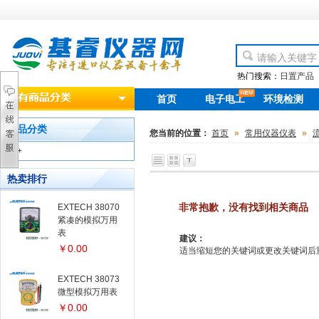
热门搜索：
日置产品
首页
电子电工
环境检测
new
产品分类
您当前的位置：
首页
»
常用仪器仪表
»
+
热卖排行
非常抱歉，没有找到相关商品
EXTECH 38070
紧凑的模拟万用
表
建议：
￥0.00
适当缩短您的关键词或更改关键词后重新搜
EXTECH 38073
微型模拟万用表
￥0.00