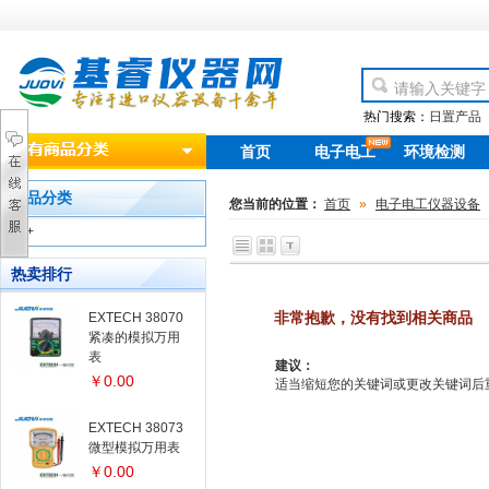
热门搜索：
日置产品
首页
电子电工
环境检测
new
产品分类
您当前的位置：
首页
»
电子电工仪器设备
+
热卖排行
非常抱歉，没有找到相关商品
EXTECH 38070
紧凑的模拟万用
表
建议：
￥0.00
适当缩短您的关键词或更改关键词后重新搜
EXTECH 38073
微型模拟万用表
￥0.00