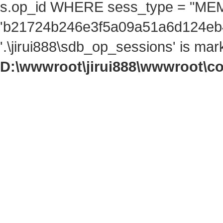
s.op_id WHERE sess_type = "ME
'b21724b246e3f5a09a51a6d124eb4a
'.\jirui888\sdb_op_sessions' is ma
D:\wwwroot\jirui888\wwwroot\c