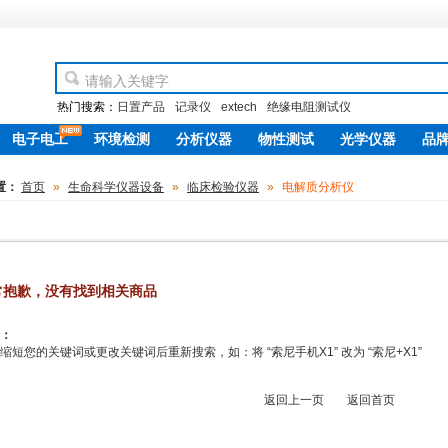
热门搜索：
日置产品
记录仪
extech
绝缘电阻测试仪
电子电工
环境检测
分析仪器
物性测试
光学仪器
品
new
置：
首页
»
生命科学仪器设备
»
临床检验仪器
»
电解质分析仪
常抱歉，没有找到相关商品
：
缩短您的关键词或更改关键词后重新搜索，如：将 “索尼手机X1” 改为 “索尼+X1”
返回上一页
返回首页