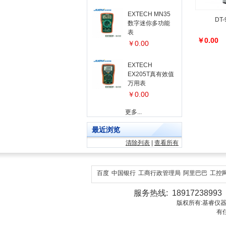
EXTECH MN35
DT
数字迷你多功能
表
￥0.00
￥0.00
EXTECH
EX205T真有效值
万用表
￥0.00
更多...
最近浏览
清除列表
|
查看所有
百度
中国银行
工商行政管理局
阿里巴巴
工控
服务热线: 18917238993 1
版权所有:基睿仪器（上海）有
有任