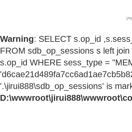
沪I
Warning
: SELECT s.op_id ,s.ses
FROM sdb_op_sessions s left jo
s.op_id WHERE sess_type = "ME
'd6cae21d489fa7cc6ad1ae7cb5b82b
'.\jirui888\sdb_op_sessions' is ma
D:\wwwroot\jirui888\wwwroot\c