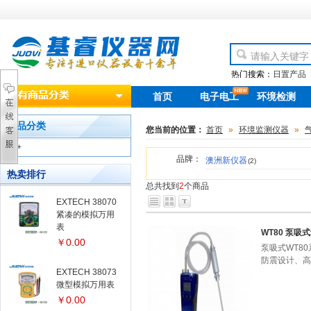
热门搜索：
日置产品
首页
电子电工
环境检测
new
产品分类
您当前的位置：
首页
»
环境监测仪器
»
+
品牌：
澳洲新仪器
(2)
热卖排行
总共找到
2
个商品
EXTECH 38070
紧凑的模拟万用
表
WT80 泵吸
￥0.00
泵吸式WT8
防震设计、高
EXTECH 38073
微型模拟万用表
￥0.00