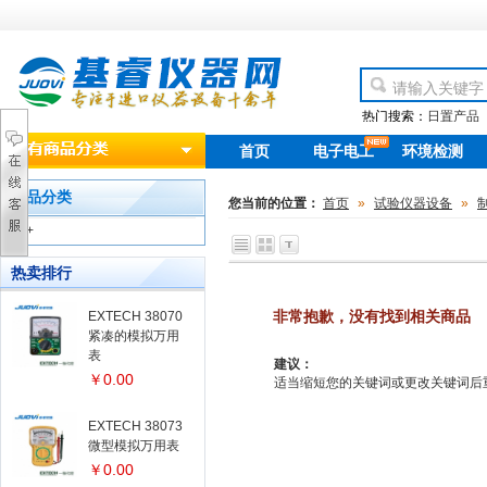
热门搜索：
日置产品
首页
电子电工
环境检测
new
产品分类
您当前的位置：
首页
»
试验仪器设备
»
+
热卖排行
非常抱歉，没有找到相关商品
EXTECH 38070
紧凑的模拟万用
表
建议：
￥0.00
适当缩短您的关键词或更改关键词后重新搜
EXTECH 38073
微型模拟万用表
￥0.00