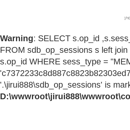
沪I
Warning
: SELECT s.op_id ,s.ses
FROM sdb_op_sessions s left jo
s.op_id WHERE sess_type = "ME
'c7372233c8d887c8823b82303ed7f5
'.\jirui888\sdb_op_sessions' is ma
D:\wwwroot\jirui888\wwwroot\c