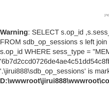
沪I
Warning
: SELECT s.op_id ,s.ses
FROM sdb_op_sessions s left jo
s.op_id WHERE sess_type = "ME
'6b7d2ccd0726de4ae4c51dd54c8fb3
'.\jirui888\sdb_op_sessions' is ma
D:\wwwroot\jirui888\wwwroot\c