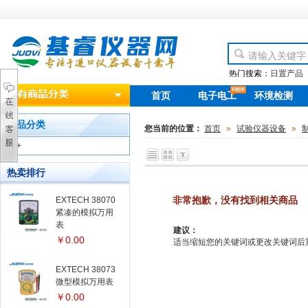
热门搜索：
日置产品
首页
电子电工
环境检测
new
产品分类
您当前的位置：
首页
»
试验仪器设备
»
+
热卖排行
非常抱歉，没有找到相关商品
EXTECH 38070
紧凑的模拟万用
表
建议：
￥0.00
适当缩短您的关键词或更改关键词后重新搜
EXTECH 38073
微型模拟万用表
￥0.00